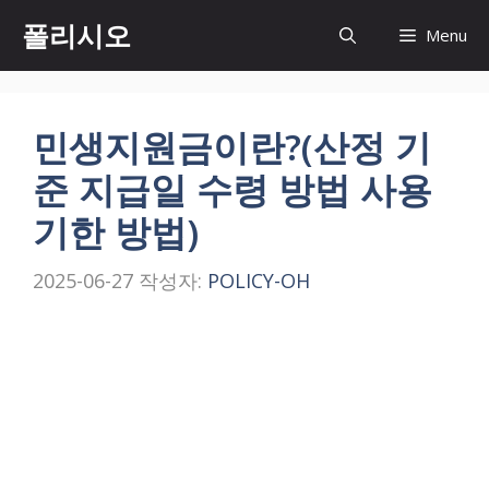
컨
폴리시오
Menu
텐
츠
로
건
민생지원금이란?(산정 기
너
준 지급일 수령 방법 사용
뛰
기
기한 방법)
2025-06-27
작성자:
POLICY-OH